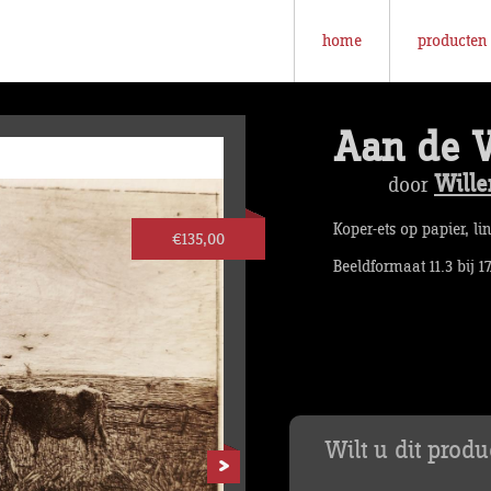
home
producten
Aan de V
Will
door
Koper-ets op papier, li
€135,00
Beeldformaat 11.3 bij 1
Wilt u dit prod