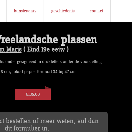
kunstenaars
geschiedenis
contact
reelandsche plassen
em Maris
( Eind 19e eeiw )
nks onder gesigneerd in drukletters onder de voorstelling.
7.6 cm, totaal papier formaat 34 bij 47 cm.
€135,00
uct bestellen of meer weten, vul dan
dit formulier in.