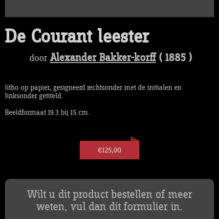
De Courant leester
Alexander Bakker-korff
( 1885 )
door
litho op papier, gesigneerd rechtsonder met de initialen en
linksonder getiteld.
Beeldformaat 19.3 bij 15 cm.
€125,00
Wilt u dit product bestellen of meer
weten, vul dan dit formulier in.