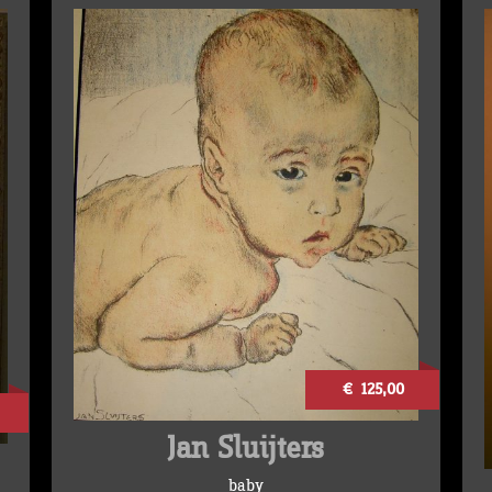
€ 125,00
Jan Sluijters
baby