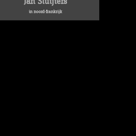
Jan Sluijters
in noord-frankrijk