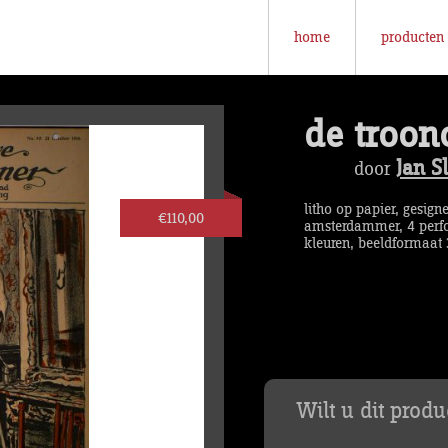
home
producten
de troon
Jan Sl
door
litho op papier, gesign
€110,00
amsterdammer, 4 perfor
kleuren, beeldformaat 
Wilt u dit prod