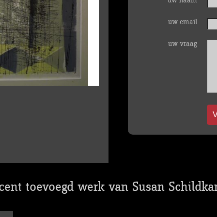
uw naam
uw email
uw vraag
V
cent toevoegd werk van Susan Schildk