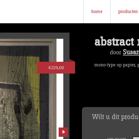
home
producten
abstract 
Susa
door
mono-type op papier, 
€229,00
Wilt u dit prod