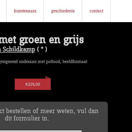
kunstenaars
geschiedenis
contact
met groen en grijs
n Schildkamp
( * )
gesigneerd onderaan met potlood, beeldformaat
€229,00
uct bestellen of meer weten, vul dan
dit formulier in.