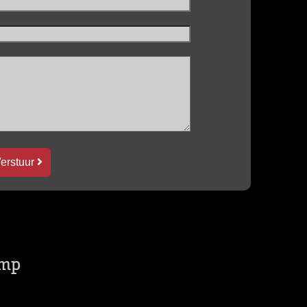
erstuur
amp