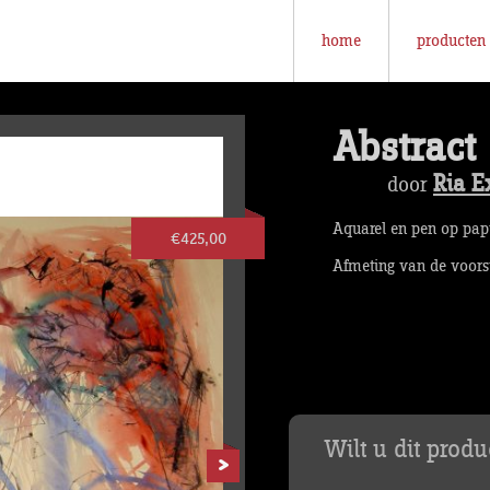
home
producten
Abstract
Ria E
door
Aquarel en pen op papi
€425,00
Afmeting van de voorst
Wilt u dit prod