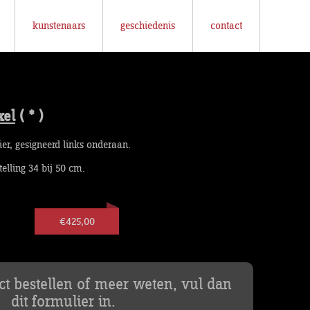
kunstenaars
geschiedenis
contact
xel
( * )
er, gesigneerd links onderaan.
elling 34 bij 50 cm.
€425,00
uct bestellen of meer weten, vul dan
dit formulier in.