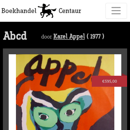
Abcd
Karel Appel
( 1977 )
door
€595,00