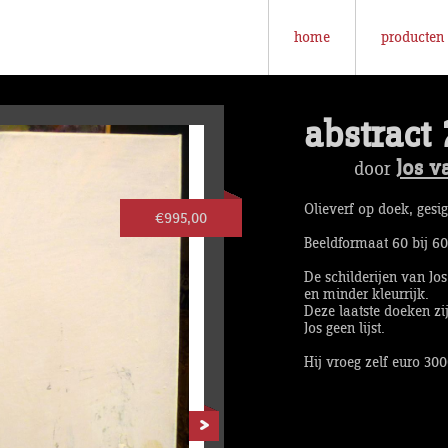
home
producten
abstract 
Jos v
door
Olieverf op doek, gesi
€995,00
Beeldformaat 60 bij 6
De schilderijen van Jo
en minder kleurrijk.
Deze laatste doeken zi
Jos geen lijst.
Hij vroeg zelf euro 3000