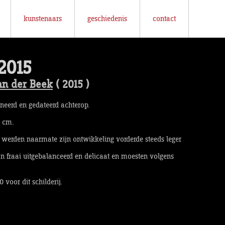
kunstenaars
geschiedenis
contact
2015
an der Beek
( 2015 )
gneerd en gedateerd achterop.
0 cm.
s werden naarmate zijn ontwikkeling vorderde steeds leger
jn fraai uitgebalanceerd en delicaat en moesten volgens
 voor dit schilderij.