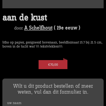
aan de kust
A Schelfhout
( 19e eeuw )
door
litho op papier, gesigneerd bovenaan, beeldformaat 15.7 bij 21.5 cm,
boven in de lucht wat \\\ tekstvlekken\\\
€70,00
Wilt u dit product bestellen of meer
weten, vul dan dit formulier in.
uw naam